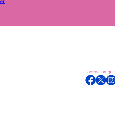
er
sociedadurugu